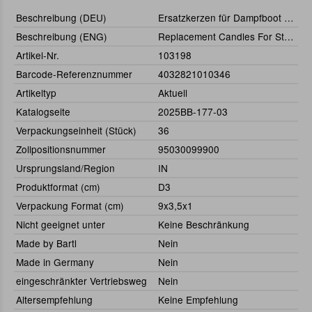
Beschreibung (DEU)
Ersatzkerzen für Dampfboot (3)
Beschreibung (ENG)
Replacement Candles For Steam Boat (3 pcs.)
Artikel-Nr.
103198
Barcode-Referenznummer
4032821010346
Artikeltyp
Aktuell
Katalogseite
2025BB-177-03
Verpackungseinheit (Stück)
36
Zollpositionsnummer
95030099900
Ursprungsland/Region
IN
Produktformat (cm)
D3
Verpackung Format (cm)
9x3,5x1
Nicht geeignet unter
Keine Beschränkung
Made by Bartl
Nein
Made in Germany
Nein
eingeschränkter Vertriebsweg
Nein
Altersempfehlung
Keine Empfehlung