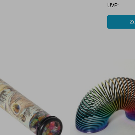
UVP:
Z