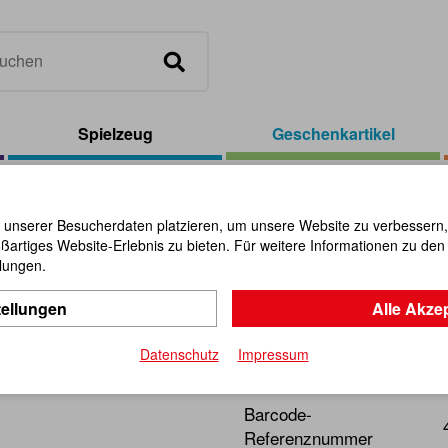
Spielzeug
Geschenkartikel
el
/
Dampfboot
 unserer Besucherdaten platzieren, um unsere Website zu verbessern, p
ßartiges Website-Erlebnis zu bieten. Für weitere Informationen zu de
Dampfboo
llungen.
tellungen
Alle Akze
Artikel-Nr.:
103231
Datenschutz
Impressum
Knattert wie ein alter Dies
Barcode-
Referenznummer