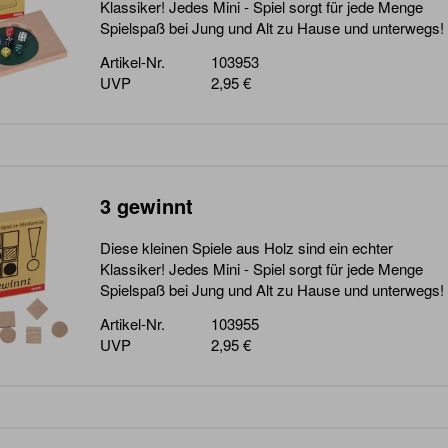
Klassiker! Jedes Mini - Spiel sorgt für jede Menge
Spielspaß bei Jung und Alt zu Hause und unterwegs!
Artikel-Nr.
103953
UVP
2,95 €
3 gewinnt
Diese kleinen Spiele aus Holz sind ein echter
Klassiker! Jedes Mini - Spiel sorgt für jede Menge
Spielspaß bei Jung und Alt zu Hause und unterwegs!
Artikel-Nr.
103955
UVP
2,95 €