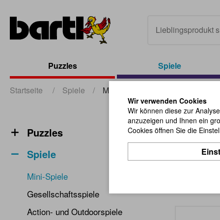
Puzzles
Spiele
Startseite
/
Spiele
/
Mini-Spiele
Wir verwenden Cookies
Wir können diese zur Analyse
anzuzeigen und Ihnen ein gro
Mini-
Puzzles
Cookies öffnen Sie die Einste
Eins
Spiele
Mini-Spiele
Gesellschaftsspiele
Action- und Outdoorspiele