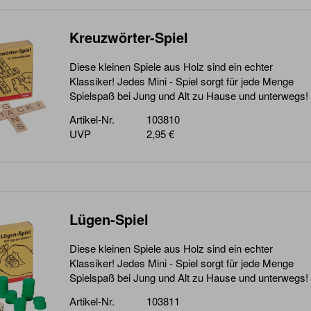
Kreuzwörter-Spiel
Diese kleinen Spiele aus Holz sind ein echter
Klassiker! Jedes Mini - Spiel sorgt für jede Menge
Spielspaß bei Jung und Alt zu Hause und unterwegs!
Artikel-Nr.
103810
UVP
2,95 €
Lügen-Spiel
Diese kleinen Spiele aus Holz sind ein echter
Klassiker! Jedes Mini - Spiel sorgt für jede Menge
Spielspaß bei Jung und Alt zu Hause und unterwegs!
Artikel-Nr.
103811