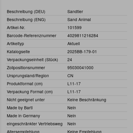
Beschreibung (DEU)
Sandtier
Beschreibung (ENG)
Sand Animal
Artikel-Nr.
101599
Barcode-Referenznummer
4029811216284
Artikeltyp
Aktuell
Katalogseite
2025BB-179-01
Verpackungseinheit (Stück)
24
Zollpositionsnummer
95030041000
Ursprungsland/Region
CN
Produktformat (cm)
L11-17
Verpackung Format (cm)
L11-17
Nicht geeignet unter
Keine Beschränkung
Made by Bartl
Nein
Made in Germany
Nein
eingeschränkter Vertriebsweg
Nein
Altersempfehlung
Keine Empfehlung