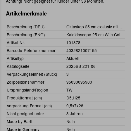
Achtung! Nicht geeignet für Kinder unter 36 Monaten.
Artikelmerkmale
Beschreibung (DEU)
Oktaskop 25 cm exklusiv mit Ständer
Beschreibung (ENG)
Kaleidoscope 25 cm With Colum
Artikel-Nr.
101378
Barcode-Referenznummer
4032821007155
Artikeltyp
Aktuell
Katalogseite
2025BB-221-06
Verpackungseinheit (Stück)
3
Zollpositionsnummer
95030095900
Ursprungsland/Region
TW
Produktformat (cm)
D5,H25
Verpackung Format (cm)
9,5x7x28
Nicht geeignet unter
3 Jahren
Made by Bartl
Nein
Made in Germany
Nein