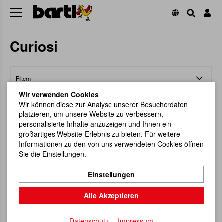
Curiosi
Filtern
Wir verwenden Cookies
Wir können diese zur Analyse unserer Besucherdaten
platzieren, um unsere Website zu verbessern,
personalisierte Inhalte anzuzeigen und Ihnen ein
großartiges Website-Erlebnis zu bieten. Für weitere
Informationen zu den von uns verwendeten Cookies öffnen
Puzzle Double Berry, eckig (inkl.
Sie die Einstellungen.
Tablett)
Einstellungen
Kunterbunter, doppelter Puzzle-Spaß aus Holz!
Artikel-Nr.
113146
Alle Akzeptieren
UVP
39,90 €
Datenschutz
Impressum