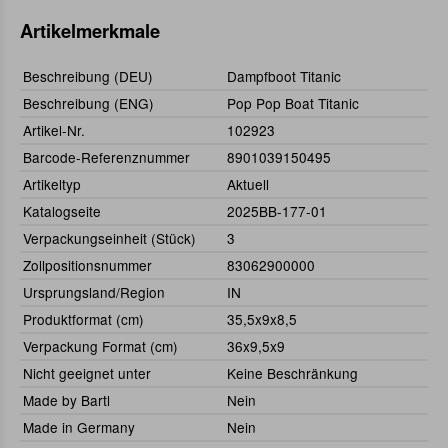
Artikelmerkmale
Beschreibung (DEU)
Dampfboot Titanic
Beschreibung (ENG)
Pop Pop Boat Titanic
Artikel-Nr.
102923
Barcode-Referenznummer
8901039150495
Artikeltyp
Aktuell
Katalogseite
2025BB-177-01
Verpackungseinheit (Stück)
3
Zollpositionsnummer
83062900000
Ursprungsland/Region
IN
Produktformat (cm)
35,5x9x8,5
Verpackung Format (cm)
36x9,5x9
Nicht geeignet unter
Keine Beschränkung
Made by Bartl
Nein
Made in Germany
Nein