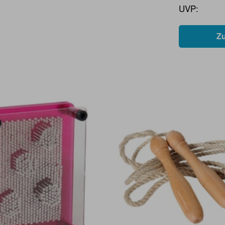
UVP:
Z