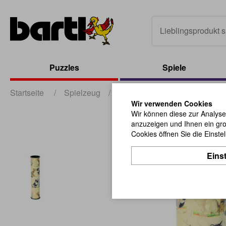
Puzzles
Spiele
Startseite
/
Spielzeug
/
sonstiges Spielzeug
/
Kale
Wir verwenden Cookies
Wir können diese zur Analyse
anzuzeigen und Ihnen ein gro
Cookies öffnen Sie die Einste
Eins