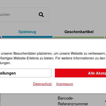
Spielzeug
Geschenkartikel
idoskop 19,5 cm, sortiert
 unserer Besucherdaten platzieren, um unsere Website zu verbessern, p
ßartiges Website-Erlebnis zu bieten. Für weitere Informationen zu de
Kaleidosko
llungen.
tellungen
Alle Akze
Artikel-Nr.:
104777
Datenschutz
Impressum
Lassen sie sich doch einfac
Barcode-
Referenznummer