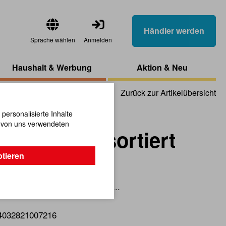
Händler werden
Sprache wählen
Anmelden
Haushalt & Werbung
Aktion & Neu
Zurück zur Artikelübersicht
ersonalisierte Inhalte
n von uns verwendeten
p 19,5 cm, sortiert
ptieren
h in eine Traumwelt entführen...
4032821007216