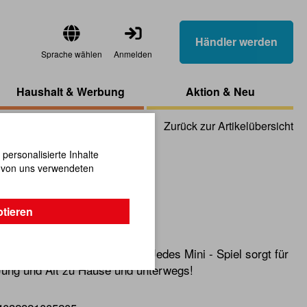
Händler werden
Sprache wählen
Anmelden
Haushalt & Werbung
Aktion & Neu
Zurück zur Artikelübersicht
ersonalisierte Inhalte
n von uns verwendeten
rturm
ptieren
lz sind ein echter Klassiker! Jedes Mini - Spiel sorgt für
Jung und Alt zu Hause und unterwegs!