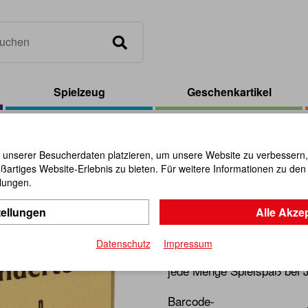
Spielzeug
Geschenkartikel
 unserer Besucherdaten platzieren, um unsere Website zu verbessern, p
ßartiges Website-Erlebnis zu bieten. Für weitere Informationen zu de
Der Wande
llungen.
tellungen
Alle Akze
Artikel-Nr.:
103605
Datenschutz
Impressum
Diese kleinen Spiele aus Ho
jede Menge Spielspaß bei 
Barcode-