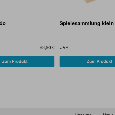
udo
Spielesammlung klein
64,90 €
UVP:
Zum Produkt
Zum Produkt
Über uns
News