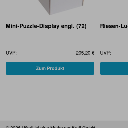
Mini-Puzzle-Display engl. (72)
Riesen-L
UVP:
205,20 €
UVP:
Zum Produkt
© 2026 | Bartl ist eine Marke der Bartl GmbH