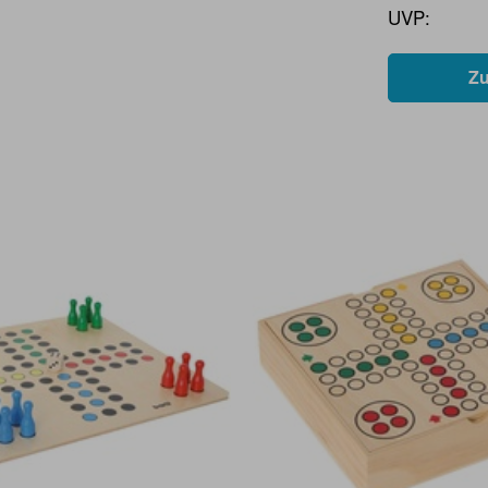
UVP:
Z