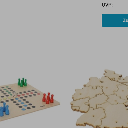
UVP:
Z