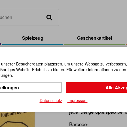
Spielzeug
Geschenkartikel
 unserer Besucherdaten platzieren, um unsere Website zu verbessern, p
ßartiges Website-Erlebnis zu bieten. Für weitere Informationen zu de
Lügen-Spi
llungen.
tellungen
Alle Akze
Artikel-Nr.:
103811
Datenschutz
Impressum
Diese kleinen Spiele aus Ho
jede Menge Spielspaß bei 
Barcode-