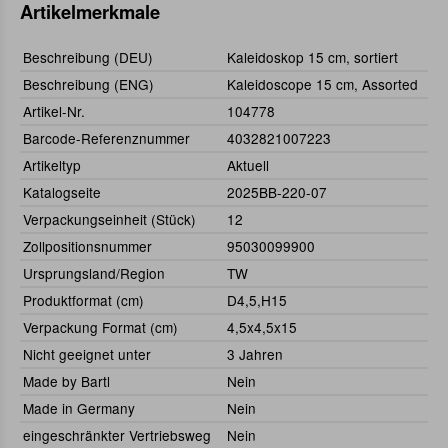
Artikelmerkmale
Beschreibung (DEU)
Kaleidoskop 15 cm, sortiert
Beschreibung (ENG)
Kaleidoscope 15 cm, Assorted
Artikel-Nr.
104778
Barcode-Referenznummer
4032821007223
Artikeltyp
Aktuell
Katalogseite
2025BB-220-07
Verpackungseinheit (Stück)
12
Zollpositionsnummer
95030099900
Ursprungsland/Region
TW
Produktformat (cm)
D4,5,H15
Verpackung Format (cm)
4,5x4,5x15
Nicht geeignet unter
3 Jahren
Made by Bartl
Nein
Made in Germany
Nein
eingeschränkter Vertriebsweg
Nein