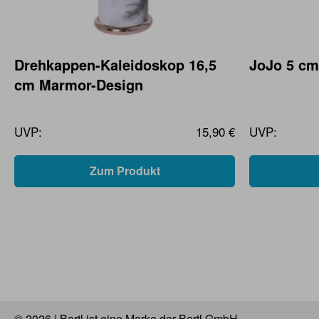
Drehkappen-Kaleidoskop 16,5
JoJo 5 cm,
cm Marmor-Design
UVP:
15,90 €
UVP:
Zum Produkt
© 2026 | Bartl ist eine Marke der Bartl GmbH