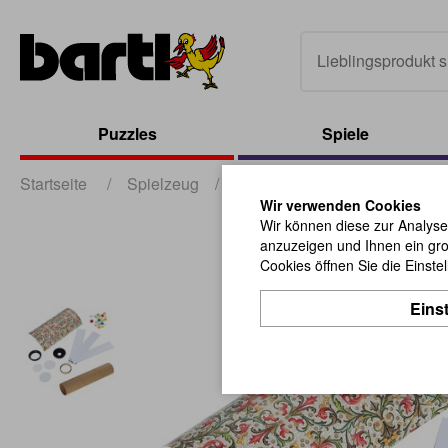
Puzzles
Spiele
Startseite
/
Spielzeug
/
sonstiges Spielzeug
/
Kal
Wir verwenden Cookies
Wir können diese zur Analyse
anzuzeigen und Ihnen ein gro
Cookies öffnen Sie die Einste
Eins