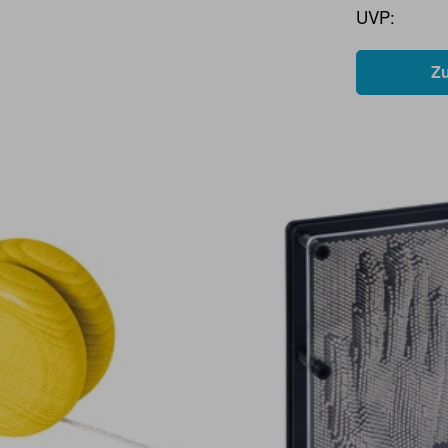
UVP:
Z