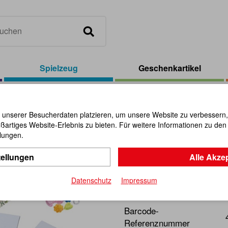
Spielzeug
Geschenkartikel
eidoskop 20 cm Bastelsatz
 unserer Besucherdaten platzieren, um unsere Website zu verbessern, p
ßartiges Website-Erlebnis zu bieten. Für weitere Informationen zu de
Kaleidosko
llungen.
tellungen
Alle Akze
Artikel-Nr.:
101364
Datenschutz
Impressum
Faszinierender Zeitvertreib
Barcode-
Referenznummer