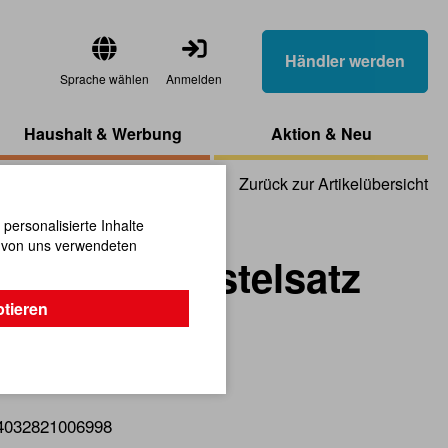
Händler werden
Sprache wählen
Anmelden
Haushalt & Werbung
Aktion & Neu
Zurück zur Artikelübersicht
ersonalisierte Inhalte
n von uns verwendeten
p 20 cm Bastelsatz
ptieren
 für kleine und große Träumer.
4032821006998