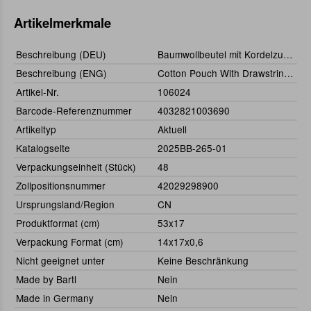
Artikelmerkmale
Beschreibung (DEU)
Baumwollbeutel mit Kordelzug 53 x 17 cm
Beschreibung (ENG)
Cotton Pouch With Drawstring 53 x 17 cm
Artikel-Nr.
106024
Barcode-Referenznummer
4032821003690
Artikeltyp
Aktuell
Katalogseite
2025BB-265-01
Verpackungseinheit (Stück)
48
Zollpositionsnummer
42029298900
Ursprungsland/Region
CN
Produktformat (cm)
53x17
Verpackung Format (cm)
14x17x0,6
Nicht geeignet unter
Keine Beschränkung
Made by Bartl
Nein
Made in Germany
Nein