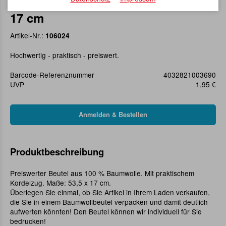
Baumwollbeutel mit Kordelzug 53 x
17 cm
Artikel-Nr.:
106024
Hochwertig - praktisch - preiswert.
Barcode-Referenznummer
4032821003690
UVP
1,95 €
Produktbeschreibung
Preiswerter Beutel aus 100 % Baumwolle. Mit praktischem
Kordelzug. Maße: 53,5 x 17 cm.
Überlegen Sie einmal, ob Sie Artikel in Ihrem Laden verkaufen,
die Sie in einem Baumwollbeutel verpacken und damit deutlich
aufwerten könnten! Den Beutel können wir individuell für Sie
bedrucken!