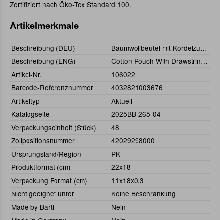
Zertifiziert nach Öko-Tex Standard 100.
Artikelmerkmale
Beschreibung (DEU)
Baumwollbeutel mit Kordelzug 22 x 18 cm
Beschreibung (ENG)
Cotton Pouch With Drawstring 22 x 18 cm
Artikel-Nr.
106022
Barcode-Referenznummer
4032821003676
Artikeltyp
Aktuell
Katalogseite
2025BB-265-04
Verpackungseinheit (Stück)
48
Zollpositionsnummer
42029298000
Ursprungsland/Region
PK
Produktformat (cm)
22x18
Verpackung Format (cm)
11x18x0,3
Nicht geeignet unter
Keine Beschränkung
Made by Bartl
Nein