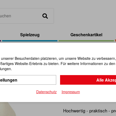
Spielzeug
Geschenkartikel
Baumwollbeutel mit Kordelzug 20 x 15cm
 unserer Besucherdaten platzieren, um unsere Website zu verbessern, p
ßartiges Website-Erlebnis zu bieten. Für weitere Informationen zu de
Baumwollb
llungen.
tellungen
Alle Akze
20 x 15cm
Datenschutz
Impressum
Artikel-Nr.:
106021
Hochwertig - praktisch - pr