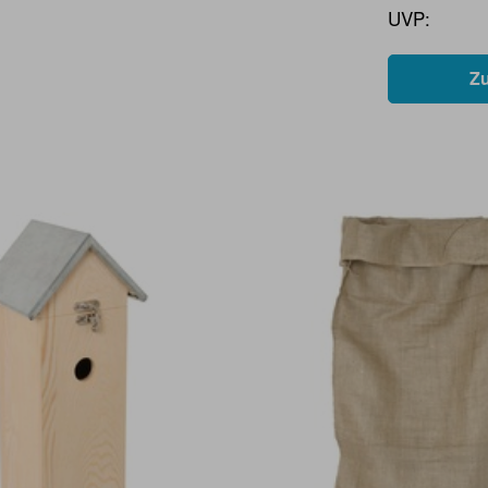
UVP:
Z