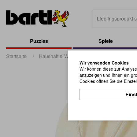
Puzzles
Spiele
Startseite
/
Haushalt & Werbung
/
Verpackungen
/
Wir verwenden Cookies
Wir können diese zur Analyse
anzuzeigen und Ihnen ein gro
Cookies öffnen Sie die Einste
Eins