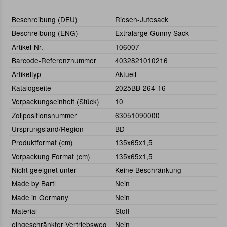
Beschreibung (DEU)
Riesen-Jutesack
Beschreibung (ENG)
Extralarge Gunny Sack
Artikel-Nr.
106007
Barcode-Referenznummer
4032821010216
Artikeltyp
Aktuell
Katalogseite
2025BB-264-16
Verpackungseinheit (Stück)
10
Zollpositionsnummer
63051090000
Ursprungsland/Region
BD
Produktformat (cm)
135x65x1,5
Verpackung Format (cm)
135x65x1,5
Nicht geeignet unter
Keine Beschränkung
Made by Bartl
Nein
Made in Germany
Nein
Material
Stoff
eingeschränkter Vertriebsweg
Nein