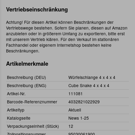
Vertriebseinschränkung
Achtung! Für diesen Artikel können Beschränkungen der
Vertriebswege bestehen. Sofern Sie planen, diesen auf Amazon
anzubieten oder in größerem Umfang zu exportieren, bitte erst
mit unserem Vertrieb klären. Für den Verkauf im stationären
Fachhandel oder eigenem Internetshop bestehen keine
Beschränkungen.
Artikelmerkmale
Beschreibung (DEU)
Würfelschlange 4 x 4 x 4
Beschreibung (ENG)
Cube Snake 4 x 4 x 4
Artikel-Nr.
111081
Barcode-Referenznummer
4032821022929
Artikeltyp
Aktuell
Katalogseite
News 1-25
Verpackungseinheit (Stück)
12
Zollpositionsnummer
95030061900