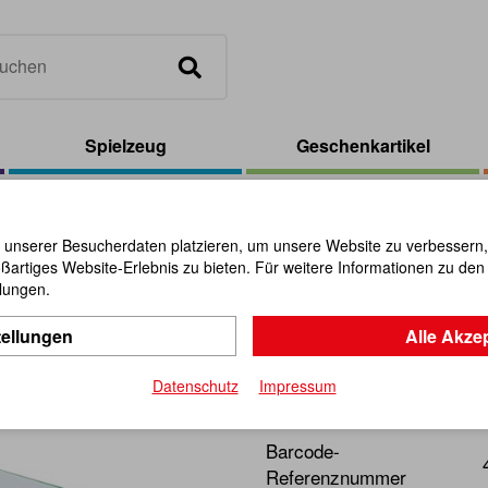
Spielzeug
Geschenkartikel
e
/
Gliederschlange Magic
 unserer Besucherdaten platzieren, um unsere Website zu verbessern, p
ßartiges Website-Erlebnis zu bieten. Für weitere Informationen zu de
Gliedersc
llungen.
tellungen
Alle Akze
Artikel-Nr.:
110011
Datenschutz
Impressum
Spannende Puzzleidee für K
Barcode-
Referenznummer