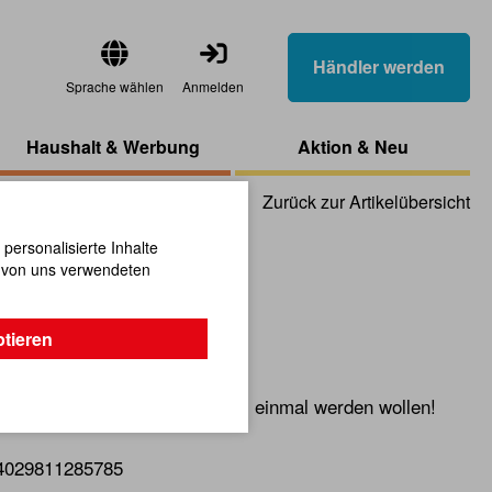
Händler werden
Sprache wählen
Anmelden
Haushalt & Werbung
Aktion & Neu
Zurück zur Artikelübersicht
ersonalisierte Inhalte
n von uns verwendeten
hlange Magic
ptieren
nobelexperten und die, die es einmal werden wollen!
4029811285785