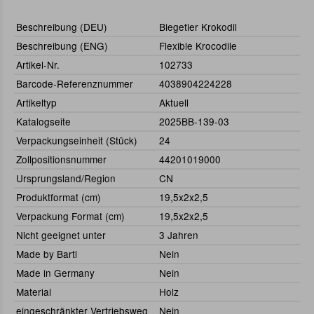
Beschreibung (DEU)
Biegetier Krokodil
Beschreibung (ENG)
Flexible Krocodile
Artikel-Nr.
102733
Barcode-Referenznummer
4038904224228
Artikeltyp
Aktuell
Katalogseite
2025BB-139-03
Verpackungseinheit (Stück)
24
Zollpositionsnummer
44201019000
Ursprungsland/Region
CN
Produktformat (cm)
19,5x2x2,5
Verpackung Format (cm)
19,5x2x2,5
Nicht geeignet unter
3 Jahren
Made by Bartl
Nein
Made in Germany
Nein
Material
Holz
eingeschränkter Vertriebsweg
Nein