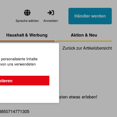
Händler werden
Sprache wählen
Anmelden
Haushalt & Werbung
Aktion & Neu
Zurück zur Artikelübersicht
ersonalisierte Inhalte
n von uns verwendeten
 Löwe
ptieren
g, können auch schon die Kleinsten etwas erleben!
8850714771305