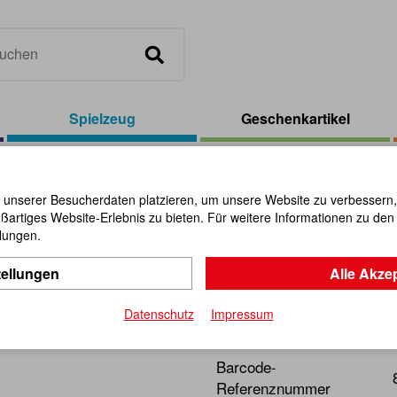
Spielzeug
Geschenkartikel
spiel Löwe
 unserer Besucherdaten platzieren, um unsere Website zu verbessern, p
ßartiges Website-Erlebnis zu bieten. Für weitere Informationen zu de
Wandspiel
llungen.
tellungen
Alle Akze
Artikel-Nr.:
100396
Datenschutz
Impressum
Mit dem richtigen Spielzeu
Barcode-
Referenznummer