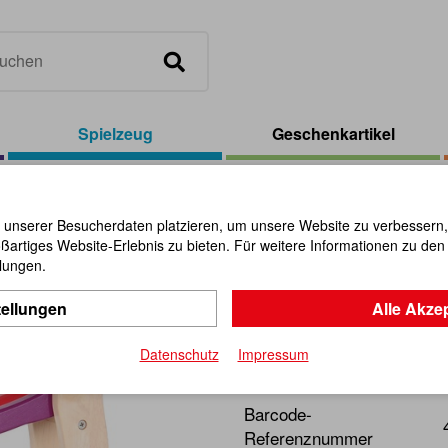
Spielzeug
Geschenkartikel
TOY Rollbahn Regenbogen
 unserer Besucherdaten platzieren, um unsere Website zu verbessern, p
ßartiges Website-Erlebnis zu bieten. Für weitere Informationen zu de
PINTOY Ro
llungen.
tellungen
Alle Akze
Artikel-Nr.:
112359
Datenschutz
Impressum
Hochwertige Bahn aus mas
Barcode-
Referenznummer