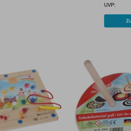
UVP:
Z