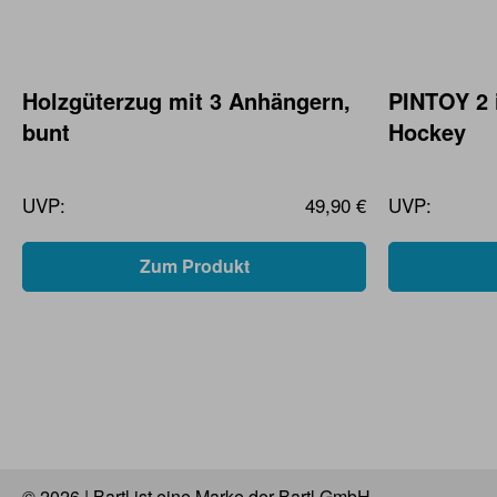
Holzgüterzug mit 3 Anhängern,
PINTOY 2 
bunt
Hockey
UVP:
49,90 €
UVP:
Zum Produkt
© 2026 | Bartl ist eine Marke der Bartl GmbH