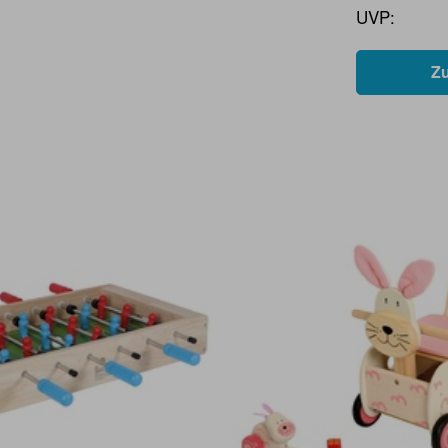
UVP:
Z