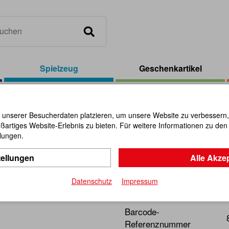
Spielzeug
Geschenkartikel
iebewagen Feuerwehr
 unserer Besucherdaten platzieren, um unsere Website zu verbessern, p
ßartiges Website-Erlebnis zu bieten. Für weitere Informationen zu de
Schiebewa
llungen.
tellungen
Alle Akze
Artikel-Nr.:
110325
Datenschutz
Impressum
Stabiler, multifunktionelle
Barcode-
Referenznummer