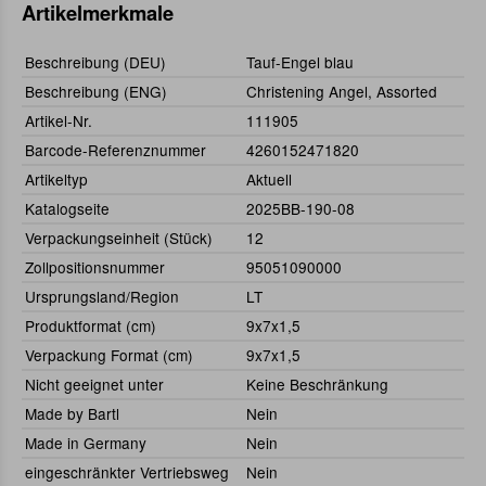
Artikelmerkmale
Beschreibung (DEU)
Tauf-Engel blau
Beschreibung (ENG)
Christening Angel, Assorted
Artikel-Nr.
111905
Barcode-Referenznummer
4260152471820
Artikeltyp
Aktuell
Katalogseite
2025BB-190-08
Verpackungseinheit (Stück)
12
Zollpositionsnummer
95051090000
Ursprungsland/Region
LT
Produktformat (cm)
9x7x1,5
Verpackung Format (cm)
9x7x1,5
Nicht geeignet unter
Keine Beschränkung
Made by Bartl
Nein
Made in Germany
Nein
eingeschränkter Vertriebsweg
Nein