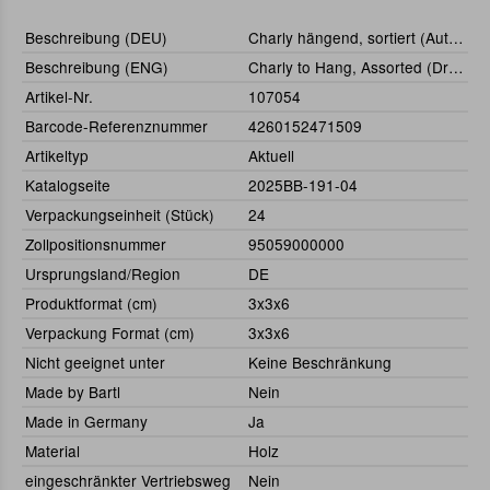
Beschreibung (DEU)
Charly hängend, sortiert (Autofahrerschutzengel)
Beschreibung (ENG)
Charly to Hang, Assorted (Driver's Guardian Angel)
Artikel-Nr.
107054
Barcode-Referenznummer
4260152471509
Artikeltyp
Aktuell
Katalogseite
2025BB-191-04
Verpackungseinheit (Stück)
24
Zollpositionsnummer
95059000000
Ursprungsland/Region
DE
Produktformat (cm)
3x3x6
Verpackung Format (cm)
3x3x6
Nicht geeignet unter
Keine Beschränkung
Made by Bartl
Nein
Made in Germany
Ja
Material
Holz
eingeschränkter Vertriebsweg
Nein