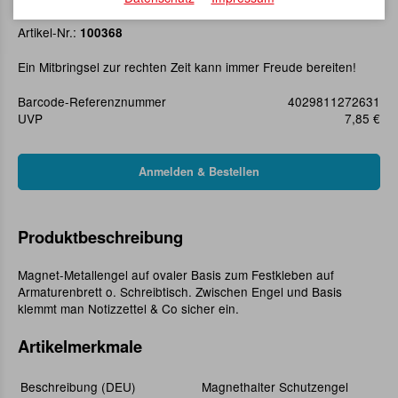
Magnethalter Schutzengel
Artikel-Nr.:
100368
Ein Mitbringsel zur rechten Zeit kann immer Freude bereiten!
Barcode-Referenznummer
4029811272631
UVP
7,85 €
Produktbeschreibung
Magnet-Metallengel auf ovaler Basis zum Festkleben auf
Armaturenbrett o. Schreibtisch. Zwischen Engel und Basis
klemmt man Notizzettel & Co sicher ein.
Artikelmerkmale
Beschreibung (DEU)
Magnethalter Schutzengel