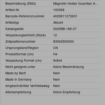
Beschreibung (ENG)
Magnetic Holder Guardian Angle
Artikel-Nr.
100368
Barcode-Referenznummer
4029811272631
Artikeltyp
Aktuell
Katalogseite
2025BB-189-07
Verpackungseinheit (Stück)
12
Zollpositionsnummer
83062900000
Ursprungsland/Region
CN
Produktformat (cm)
H4
Verpackung Format (cm)
9x8x4
Nicht geeignet unter
Keine Beschränkung
Made by Bartl
Nein
Made in Germany
Nein
eingeschränkter Vertriebsweg
Nein
Altersempfehlung
Keine Empfehlung