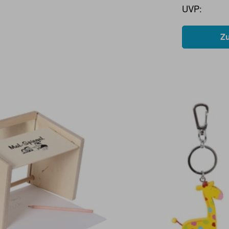
UVP:
Z