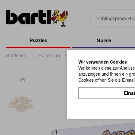
Puzzles
Spiele
Startseite
/
Spielzeug
/
Lern- und Motorikspielzeug
Wir verwenden Cookies
Wir können diese zur Analyse
anzuzeigen und Ihnen ein gro
Cookies öffnen Sie die Einste
Eins