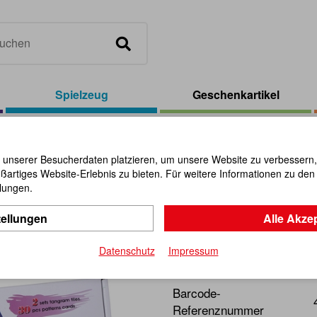
Spielzeug
Geschenkartikel
/
Tangram-Spiel
 unserer Besucherdaten platzieren, um unsere Website zu verbessern, p
ßartiges Website-Erlebnis zu bieten. Für weitere Informationen zu de
Tangram-S
llungen.
tellungen
Alle Akze
Artikel-Nr.:
104730
Datenschutz
Impressum
Spielerisch lernen war sch
Barcode-
Referenznummer