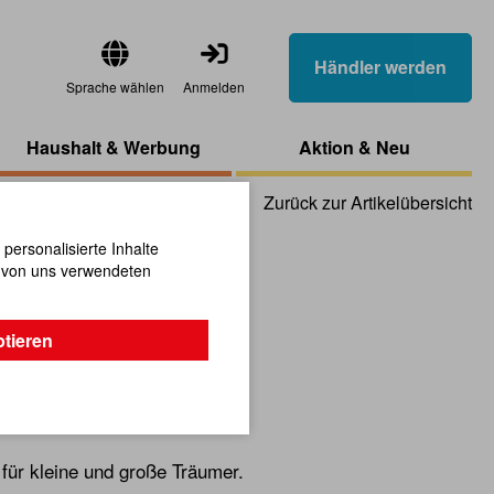
Händler werden
Sprache wählen
Anmelden
Haushalt & Werbung
Aktion & Neu
Zurück zur Artikelübersicht
ersonalisierte Inhalte
n von uns verwendeten
op 15 cm mit
ptieren
b
 für kleine und große Träumer.