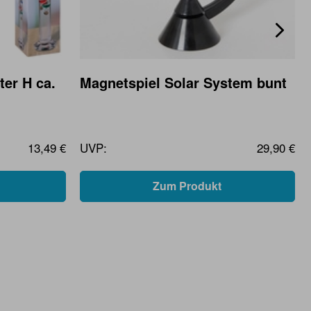
er H ca.
Magnetspiel Solar System bunt
13,49 €
UVP:
29,90 €
Zum Produkt