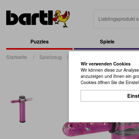
Puzzles
Spiele
Startseite
/
Spielzeug
/
sonstiges Spielzeug
/
Kal
Wir verwenden Cookies
Wir können diese zur Analyse
anzuzeigen und Ihnen ein gro
Cookies öffnen Sie die Einste
Eins