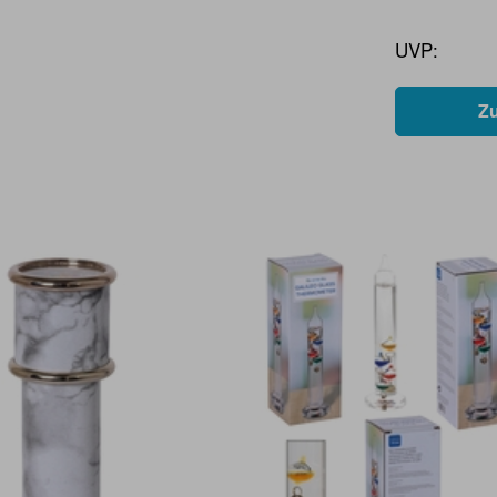
UVP:
Z