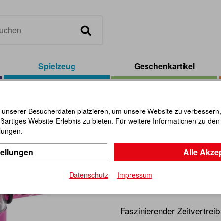
Spielzeug
Geschenkartikel
eidoskop 15 cm mit Zauberstab
 unserer Besucherdaten platzieren, um unsere Website zu verbessern, p
ßartiges Website-Erlebnis zu bieten. Für weitere Informationen zu de
Kaleidosk
llungen.
tellungen
Alle Akze
Zaubersta
Datenschutz
Impressum
Artikel-Nr.:
101361
Faszinierender Zeitvertreib