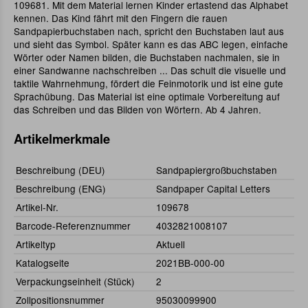
109681. Mit dem Material lernen Kinder ertastend das Alphabet
kennen. Das Kind fährt mit den Fingern die rauen
Sandpapierbuchstaben nach, spricht den Buchstaben laut aus
und sieht das Symbol. Später kann es das ABC legen, einfache
Wörter oder Namen bilden, die Buchstaben nachmalen, sie in
einer Sandwanne nachschreiben ... Das schult die visuelle und
taktile Wahrnehmung, fördert die Feinmotorik und ist eine gute
Sprachübung. Das Material ist eine optimale Vorbereitung auf
das Schreiben und das Bilden von Wörtern. Ab 4 Jahren.
Artikelmerkmale
Beschreibung (DEU)
Sandpapiergroßbuchstaben
Beschreibung (ENG)
Sandpaper Capital Letters
Artikel-Nr.
109678
Barcode-Referenznummer
4032821008107
Artikeltyp
Aktuell
Katalogseite
2021BB-000-00
Verpackungseinheit (Stück)
2
Zollpositionsnummer
95030099900