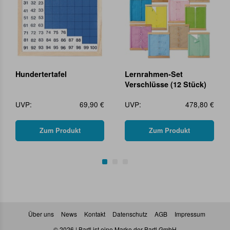
Hundertertafel
Lernrahmen-Set
Verschlüsse (12 Stück)
UVP:
69,90 €
UVP:
478,80 €
Zum Produkt
Zum Produkt
Über uns
News
Kontakt
Datenschutz
AGB
Impressum
© 2026 | Bartl ist eine Marke der Bartl GmbH