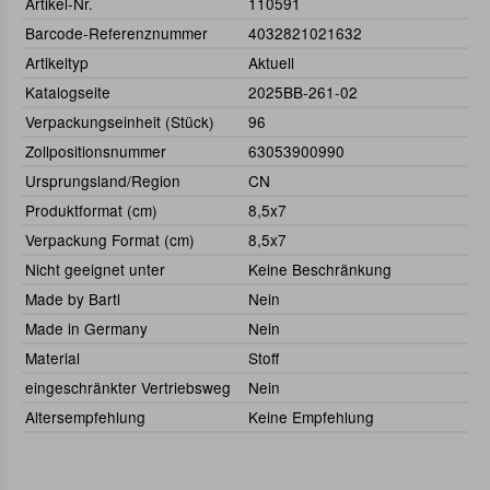
Artikel-Nr.
110591
Barcode-Referenznummer
4032821021632
Artikeltyp
Aktuell
Katalogseite
2025BB-261-02
Verpackungseinheit (Stück)
96
Zollpositionsnummer
63053900990
Ursprungsland/Region
CN
Produktformat (cm)
8,5x7
Verpackung Format (cm)
8,5x7
Nicht geeignet unter
Keine Beschränkung
Made by Bartl
Nein
Made in Germany
Nein
Material
Stoff
eingeschränkter Vertriebsweg
Nein
Altersempfehlung
Keine Empfehlung