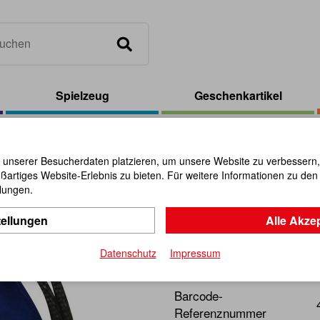
Spielzeug
Geschenkartikel
Samtbeutel blau
 unserer Besucherdaten platzieren, um unsere Website zu verbessern, p
ßartiges Website-Erlebnis zu bieten. Für weitere Informationen zu de
Samtbeutel
llungen.
tellungen
Alle Akze
Artikel-Nr.:
110593
Datenschutz
Impressum
Günstiges Säckchen.
Barcode-
Referenznummer