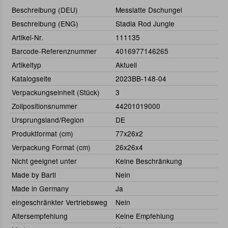
Beschreibung (DEU)
Messlatte Dschungel
Beschreibung (ENG)
Stadia Rod Jungle
Artikel-Nr.
111135
Barcode-Referenznummer
4016977146265
Artikeltyp
Aktuell
Katalogseite
2023BB-148-04
Verpackungseinheit (Stück)
3
Zollpositionsnummer
44201019000
Ursprungsland/Region
DE
Produktformat (cm)
77x26x2
Verpackung Format (cm)
26x26x4
Nicht geeignet unter
Keine Beschränkung
Made by Bartl
Nein
Made in Germany
Ja
eingeschränkter Vertriebsweg
Nein
Altersempfehlung
Keine Empfehlung