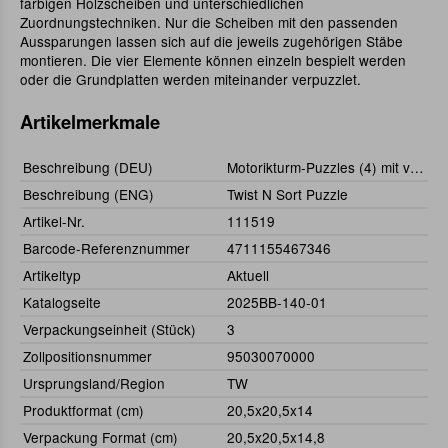
farbigen Holzscheiben und unterschiedlichen
Zuordnungstechniken. Nur die Scheiben mit den passenden
Aussparungen lassen sich auf die jeweils zugehörigen Stäbe
montieren. Die vier Elemente können einzeln bespielt werden
oder die Grundplatten werden miteinander verpuzzlet.
Artikelmerkmale
Beschreibung (DEU)
Motorikturm-Puzzles (4) mit verschiedenen Gewinden
Beschreibung (ENG)
Twist N Sort Puzzle
Artikel-Nr.
111519
Barcode-Referenznummer
4711155467346
Artikeltyp
Aktuell
Katalogseite
2025BB-140-01
Verpackungseinheit (Stück)
3
Zollpositionsnummer
95030070000
Ursprungsland/Region
TW
Produktformat (cm)
20,5x20,5x14
Verpackung Format (cm)
20,5x20,5x14,8