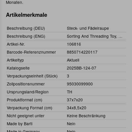
Monaten.
Artikelmerkmale
Beschreibung (DEU)
Steck- und Fädelraupe
Beschreibung (ENG)
Sorting And Threading Toy, Caterpillar
Artikel-Nr.
106816
Barcode-Referenznummer
8850714220117
Artikeltyp
Aktuell
Katalogseite
2025BB-124-07
Verpackungseinheit (Stück)
3
Zollpositionsnummer
95030099900
Ursprungsland/Region
TH
Produktformat (cm)
37x7x20
Verpackung Format (cm)
34x8,5x20
Nicht geeignet unter
Keine Beschränkung
Made by Bartl
Nein
Made in Germany
Nein