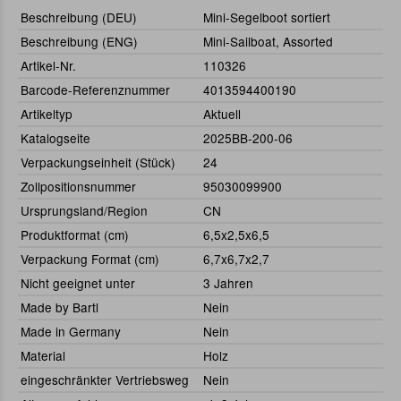
Beschreibung (DEU)
Mini-Segelboot sortiert
Beschreibung (ENG)
Mini-Sailboat, Assorted
Artikel-Nr.
110326
Barcode-Referenznummer
4013594400190
Artikeltyp
Aktuell
Katalogseite
2025BB-200-06
Verpackungseinheit (Stück)
24
Zollpositionsnummer
95030099900
Ursprungsland/Region
CN
Produktformat (cm)
6,5x2,5x6,5
Verpackung Format (cm)
6,7x6,7x2,7
Nicht geeignet unter
3 Jahren
Made by Bartl
Nein
Made in Germany
Nein
Material
Holz
eingeschränkter Vertriebsweg
Nein