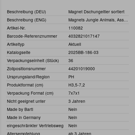
Beschreibung (DEU)
Magnet Dschungeltier sortiert
Beschreibung (ENG)
Magnets Jungle Animals, Assorted
Artikel-Nr.
110082
Barcode-Referenznummer
4032821017147
Artikeltyp
Aktuell
Katalogseite
2025BB-186-03
Verpackungseinheit (Stück)
36
Zollpositionsnummer
44201019000
Ursprungsland/Region
PH
Produktformat (cm)
H3,5-7,2
Verpackung Format (cm)
7x7x1
Nicht geeignet unter
3 Jahren
Made by Bartl
Nein
Made in Germany
Nein
eingeschränkter Vertriebsweg
Nein
Altersempfehlung
ab 3 Jahren