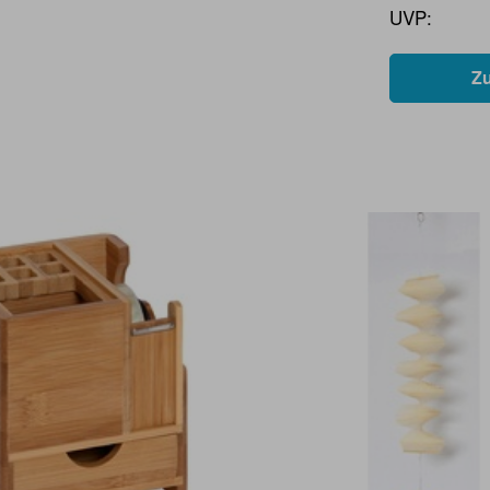
UVP:
Z