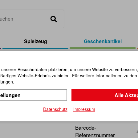
Spielzeug
Geschenkartikel
el
/
Schlüsselanhänger Kuh, sortiert
 unserer Besucherdaten platzieren, um unsere Website zu verbessern, p
ßartiges Website-Erlebnis zu bieten. Für weitere Informationen zu de
Schlüssela
llungen.
tellungen
Alle Akze
Artikel-Nr.:
110092
Datenschutz
Impressum
Ein Mitbringsel zur rechten
Barcode-
Referenznummer