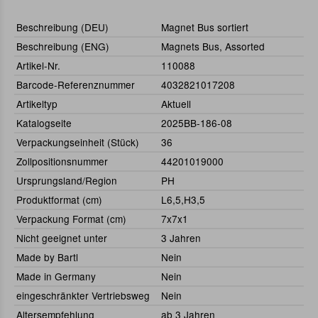
Beschreibung (DEU)
Magnet Bus sortiert
Beschreibung (ENG)
Magnets Bus, Assorted
Artikel-Nr.
110088
Barcode-Referenznummer
4032821017208
Artikeltyp
Aktuell
Katalogseite
2025BB-186-08
Verpackungseinheit (Stück)
36
Zollpositionsnummer
44201019000
Ursprungsland/Region
PH
Produktformat (cm)
L6,5,H3,5
Verpackung Format (cm)
7x7x1
Nicht geeignet unter
3 Jahren
Made by Bartl
Nein
Made in Germany
Nein
eingeschränkter Vertriebsweg
Nein
Altersempfehlung
ab 3 Jahren