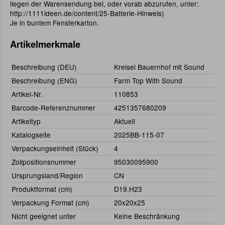
liegen der Warensendung bei, oder vorab abzurufen, unter:
http://1111ideen.de/content/25-Batterie-Hinweis)
Je in buntem Fensterkarton.
Artikelmerkmale
Beschreibung (DEU)
Kreisel Bauernhof mit Sound
Beschreibung (ENG)
Farm Top With Sound
Artikel-Nr.
110853
Barcode-Referenznummer
4251357680209
Artikeltyp
Aktuell
Katalogseite
2025BB-115-07
Verpackungseinheit (Stück)
4
Zollpositionsnummer
95030095900
Ursprungsland/Region
CN
Produktformat (cm)
D19,H23
Verpackung Format (cm)
20x20x25
Nicht geeignet unter
Keine Beschränkung