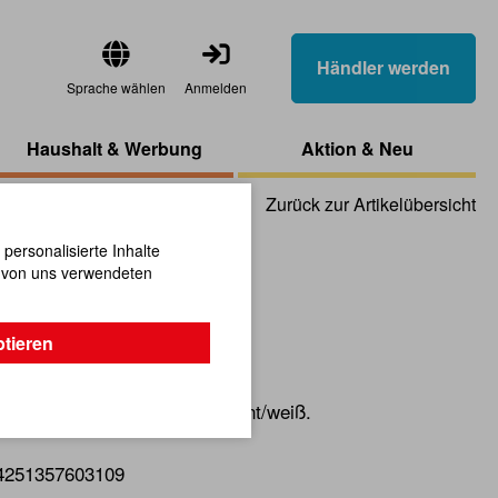
Händler werden
Sprache wählen
Anmelden
Haushalt & Werbung
Aktion & Neu
Zurück zur Artikelübersicht
ersonalisierte Inhalte
n von uns verwendeten
cm, sortiert
ptieren
ortiert in schwarz/weiß und bunt/weiß.
4251357603109