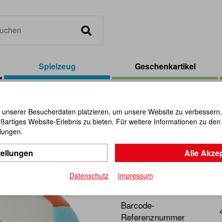
Spielzeug
Geschenkartikel
tball 18cm, sortiert
 unserer Besucherdaten platzieren, um unsere Website zu verbessern, p
ßartiges Website-Erlebnis zu bieten. Für weitere Informationen zu de
Softball 18
llungen.
tellungen
Alle Akze
Artikel-Nr.:
111110
Datenschutz
Impressum
Großer, weicher Fußball, s
Barcode-
Referenznummer