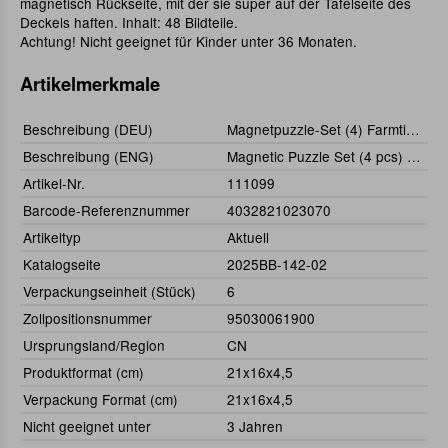
magnetisch Rückseite, mit der sie super auf der Tafelseite des
Deckels haften. Inhalt: 48 Bildteile.
Achtung! Nicht geeignet für Kinder unter 36 Monaten.
Artikelmerkmale
Beschreibung (DEU)
Magnetpuzzle-Set (4) Farmtiere in Holzbox
Beschreibung (ENG)
Magnetic Puzzle Set (4 pcs) Farmanimals
Artikel-Nr.
111099
Barcode-Referenznummer
4032821023070
Artikeltyp
Aktuell
Katalogseite
2025BB-142-02
Verpackungseinheit (Stück)
6
Zollpositionsnummer
95030061900
Ursprungsland/Region
CN
Produktformat (cm)
21x16x4,5
Verpackung Format (cm)
21x16x4,5
Nicht geeignet unter
3 Jahren