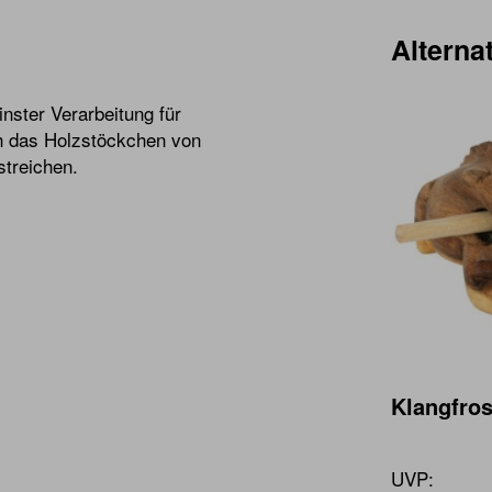
Alternat
nster Verarbeitung für
h das Holzstöckchen von
treichen.
Klangfro
UVP: