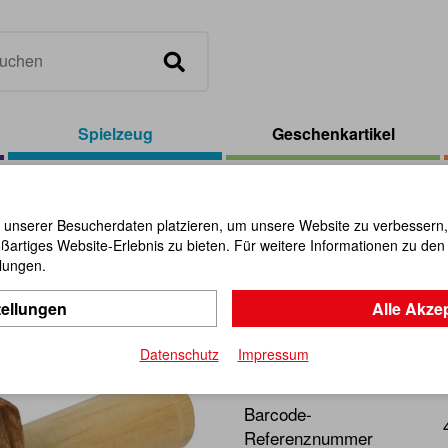
Spielzeug
Geschenkartikel
ngfrosch 6 cm
 unserer Besucherdaten platzieren, um unsere Website zu verbessern, p
ßartiges Website-Erlebnis zu bieten. Für weitere Informationen zu de
Klangfros
llungen.
tellungen
Alle Akze
Artikel-Nr.:
107451
Datenschutz
Impressum
Ein starkes Froschkonzert!
Barcode-
Referenznummer