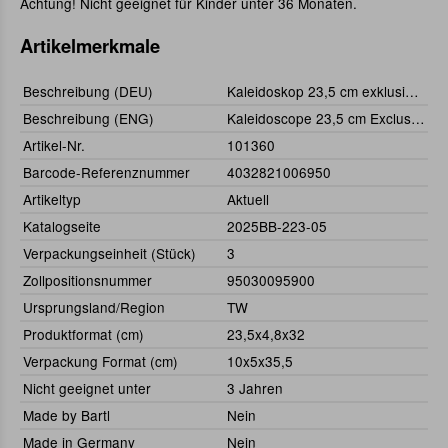
Achtung! Nicht geeignet für Kinder unter 36 Monaten.
Artikelmerkmale
Beschreibung (DEU)
Kaleidoskop 23,5 cm exklusiv mit Zauberstab
Beschreibung (ENG)
Kaleidoscope 23,5 cm Exclusive With Magic Wand
Artikel-Nr.
101360
Barcode-Referenznummer
4032821006950
Artikeltyp
Aktuell
Katalogseite
2025BB-223-05
Verpackungseinheit (Stück)
3
Zollpositionsnummer
95030095900
Ursprungsland/Region
TW
Produktformat (cm)
23,5x4,8x32
Verpackung Format (cm)
10x5x35,5
Nicht geeignet unter
3 Jahren
Made by Bartl
Nein
Made in Germany
Nein