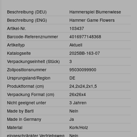
Beschreibung (DEU)
Hammerspiel Blumenwiese
Beschreibung (ENG)
Hammer Game Flowers
Artikel-Nr.
103437
Barcode-Referenznummer
4016977148368
Artikeltyp
Aktuell
Katalogseite
2025BB-163-07
Verpackungseinheit (Stück)
3
Zollpositionsnummer
95030099900
Ursprungsland/Region
DE
Produktformat (cm)
24,2x24,2x1,5
Verpackung Format (cm)
26x26x4
Nicht geeignet unter
3 Jahren
Made by Bartl
Nein
Made in Germany
Ja
Material
Kork/Holz
eingeschränkter Vertriebsweg
Nein