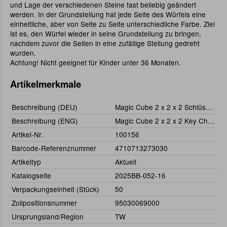
und Lage der verschiedenen Steine fast beliebig geändert
werden. In der Grundstellung hat jede Seite des Würfels eine
einheitliche, aber von Seite zu Seite unterschiedliche Farbe. Ziel
ist es, den Würfel wieder in seine Grundstellung zu bringen,
nachdem zuvor die Seiten in eine zufällige Stellung gedreht
wurden.
Achtung! Nicht geeignet für Kinder unter 36 Monaten.
Artikelmerkmale
Beschreibung (DEU)
Magic Cube 2 x 2 x 2 Schlüsselanhänger
Beschreibung (ENG)
Magic Cube 2 x 2 x 2 Key Chain
Artikel-Nr.
100156
Barcode-Referenznummer
4710713273030
Artikeltyp
Aktuell
Katalogseite
2025BB-052-16
Verpackungseinheit (Stück)
50
Zollpositionsnummer
95030069000
Ursprungsland/Region
TW