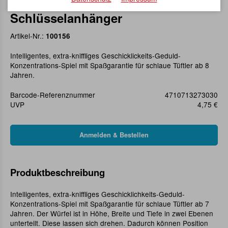
Magic Cube 2 x 2 x 2
Schlüsselanhänger
Artikel-Nr.:
100156
Intelligentes, extra-kniffliges Geschicklickeits-Geduld-
Konzentrations-Spiel mit Spaßgarantie für schlaue Tüftler ab 8
Jahren.
Barcode-Referenznummer
4710713273030
UVP
4,75 €
Produktbeschreibung
Intelligentes, extra-kniffliges Geschicklichkeits-Geduld-
Konzentrations-Spiel mit Spaßgarantie für schlaue Tüftler ab 7
Jahren. Der Würfel ist in Höhe, Breite und Tiefe in zwei Ebenen
unterteilt. Diese lassen sich drehen. Dadurch können Position