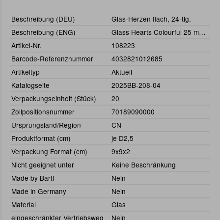
Beschreibung (DEU)
Glas-Herzen flach, 24-tlg.
Beschreibung (ENG)
Glass Hearts Colourful 25 mm, (24 pieces)
Artikel-Nr.
108223
Barcode-Referenznummer
4032821012685
Artikeltyp
Aktuell
Katalogseite
2025BB-208-04
Verpackungseinheit (Stück)
20
Zollpositionsnummer
70189090000
Ursprungsland/Region
CN
Produktformat (cm)
je D2,5
Verpackung Format (cm)
9x9x2
Nicht geeignet unter
Keine Beschränkung
Made by Bartl
Nein
Made in Germany
Nein
Material
Glas
eingeschränkter Vertriebsweg
Nein