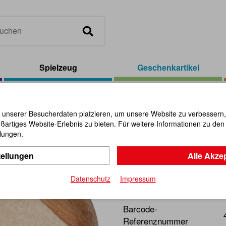
Spielzeug
Geschenkartikel
el
/
Deko-Herz groß
 unserer Besucherdaten platzieren, um unsere Website zu verbessern, p
ßartiges Website-Erlebnis zu bieten. Für weitere Informationen zu de
Deko-Herz
llungen.
tellungen
Alle Akze
Artikel-Nr.:
100315
Datenschutz
Impressum
Aus farbigen Edelhölzern.
Barcode-
Referenznummer