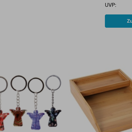
UVP:
Z