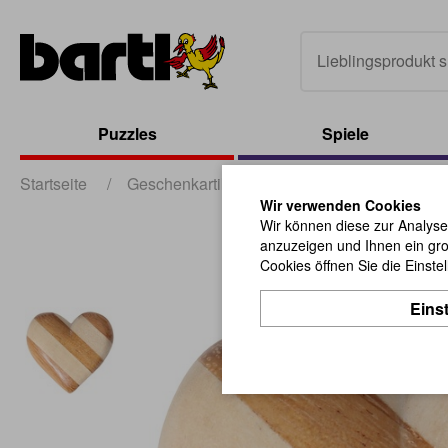
Puzzles
Spiele
Startseite
/
Geschenkartikel
/
sonstige Geschenkartik
Wir verwenden Cookies
Wir können diese zur Analyse
anzuzeigen und Ihnen ein gro
Cookies öffnen Sie die Einste
Eins