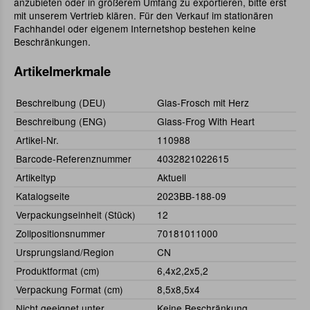
anzubieten oder in größerem Umfang zu exportieren, bitte erst
mit unserem Vertrieb klären. Für den Verkauf im stationären
Fachhandel oder eigenem Internetshop bestehen keine
Beschränkungen.
Artikelmerkmale
Beschreibung (DEU)
Glas-Frosch mit Herz
Beschreibung (ENG)
Glass-Frog With Heart
Artikel-Nr.
110988
Barcode-Referenznummer
4032821022615
Artikeltyp
Aktuell
Katalogseite
2023BB-188-09
Verpackungseinheit (Stück)
12
Zollpositionsnummer
70181011000
Ursprungsland/Region
CN
Produktformat (cm)
6,4x2,2x5,2
Verpackung Format (cm)
8,5x8,5x4
Nicht geeignet unter
Keine Beschränkung