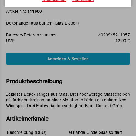
Girlande Circle Glas sortiert
Artikel-Nr.:
111600
Dekohänger aus buntem Glas L 83cm
Barcode-Referenznummer
4029945211957
UVP
12,90 €
Produktbeschreibung
Zeitloser Deko-Hänger aus Glas. Drei hochwertige Glasscheiben
mit farbigen Kreisen an einer Metallkette bilden ein dekoratives
Windspiel. Drei Farbvarianten verfügbar: Blau, Rot und Grün.
Artikelmerkmale
Beschreibung (DEU)
Girlande Circle Glas sortiert