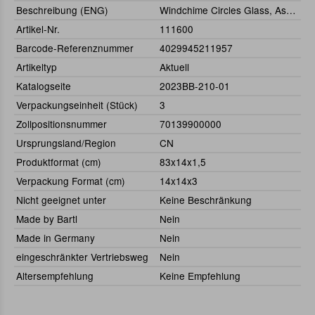
Beschreibung (ENG)
Windchime Circles Glass, Assorted
Artikel-Nr.
111600
Barcode-Referenznummer
4029945211957
Artikeltyp
Aktuell
Katalogseite
2023BB-210-01
Verpackungseinheit (Stück)
3
Zollpositionsnummer
70139900000
Ursprungsland/Region
CN
Produktformat (cm)
83x14x1,5
Verpackung Format (cm)
14x14x3
Nicht geeignet unter
Keine Beschränkung
Made by Bartl
Nein
Made in Germany
Nein
eingeschränkter Vertriebsweg
Nein
Altersempfehlung
Keine Empfehlung