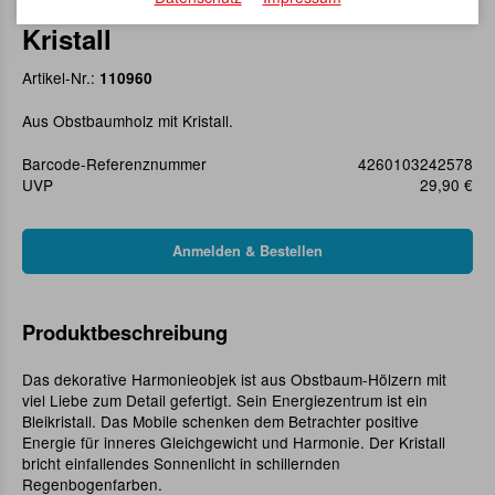
Holzhänger Schmetterling mit
Kristall
Artikel-Nr.:
110960
Aus Obstbaumholz mit Kristall.
Barcode-Referenznummer
4260103242578
UVP
29,90 €
Produktbeschreibung
Das dekorative Harmonieobjek ist aus Obstbaum-Hölzern mit
viel Liebe zum Detail gefertigt. Sein Energiezentrum ist ein
Bleikristall. Das Mobile schenken dem Betrachter positive
Energie für inneres Gleichgewicht und Harmonie. Der Kristall
bricht einfallendes Sonnenlicht in schillernden
Regenbogenfarben.