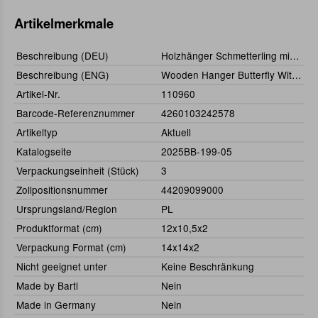
Artikelmerkmale
Beschreibung (DEU)
Holzhänger Schmetterling mit Kristall
Beschreibung (ENG)
Wooden Hanger Butterfly With Crystal
Artikel-Nr.
110960
Barcode-Referenznummer
4260103242578
Artikeltyp
Aktuell
Katalogseite
2025BB-199-05
Verpackungseinheit (Stück)
3
Zollpositionsnummer
44209099000
Ursprungsland/Region
PL
Produktformat (cm)
12x10,5x2
Verpackung Format (cm)
14x14x2
Nicht geeignet unter
Keine Beschränkung
Made by Bartl
Nein
Made in Germany
Nein